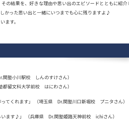
。その結果を、好きな理由や思い出のエピソードとともに紹介
楽しかった思い出と一緒にいつまでも心に残りますよ♪
ています。
r.関塾小川駅校 しんのすけさん）
関塾都留文科大学前校 はにわさん）
ってくれます」 （埼玉県 Dr.関塾川口新堀校 プニタさん）
ます♪」 （兵庫県 Dr.関塾姫路天神前校 ichiさん）