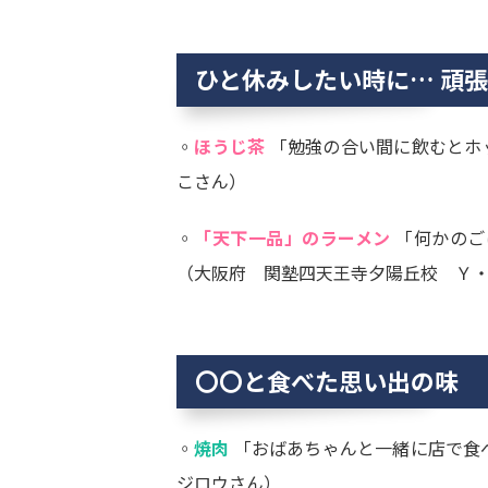
ひと休みしたい時に… 頑
◦
ほうじ茶
「勉強の合い間に飲むとホッ
こさん）
◦
「天下一品」のラーメン
「何かのご
（大阪府 関塾四天王寺夕陽丘校 Ｙ
〇〇と食べた思い出の味
◦
焼肉
「おばあちゃんと一緒に店で食べ
ジロウさん）