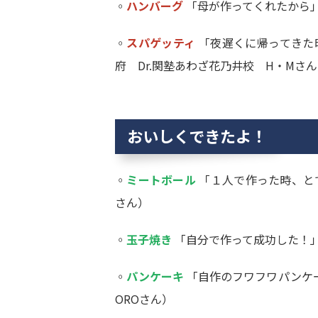
◦
ハンバーグ
「母が作ってくれたから」
◦
スパゲッティ
「夜遅くに帰ってきた
府 Dr.関塾あわざ花乃井校 H・Mさ
おいしくできたよ！
◦
ミートボール
「１人で作った時、とて
さん）
◦
玉子焼き
「自分で作って成功した！」
◦
パンケーキ
「自作のフワフワパンケー
OROさん）