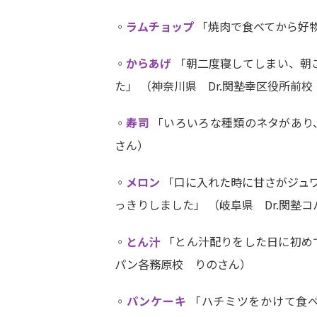
◦
ラムチョップ
「焼肉で食べてから好物
◦
からあげ
「朝二度寝してしまい、朝
た」 （神奈川県 Dr.関塾幸区役所前
◦
寿司
「いろいろな種類のネタがあり、
さん）
◦
メロン
「口に入れた時に甘さがジュワ
っきりしました」 （岐阜県 Dr.関塾
◦
とん汁
「とん汁配りをした日に初めて
パン各務原校 りのさん）
◦
パンケーキ
「ハチミツをかけて食べ