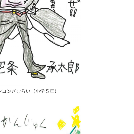
ンコンざむらい（小学５年）