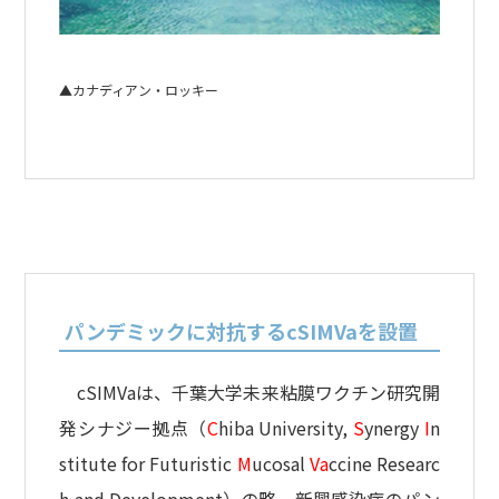
▲カナディアン・ロッキー
パンデミックに対抗するcSIMVaを設置
cSIMVaは、千葉大学未来粘膜ワクチン研究開
発シナジー拠点（
C
hiba University,
S
ynergy
I
n
stitute for Futuristic
M
ucosal
Va
ccine Researc